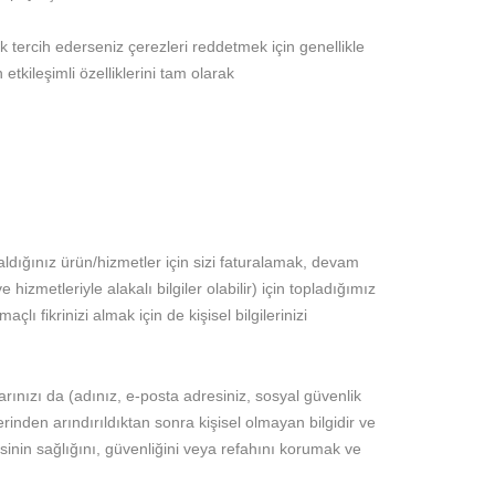
 tercih ederseniz çerezleri reddetmek için genellikle
etkileşimli özelliklerini tam olarak
dığınız ürün/hizmetler için sizi faturalamak, devam
izmetleriyle alakalı bilgiler olabilir) için topladığımız
lı fikrinizi almak için de kişisel bilgilerinizi
cılarınızı da (adınız, e-posta adresiniz, sosyal güvenlik
erinden arındırıldıktan sonra kişisel olmayan bilgidir ve
risinin sağlığını, güvenliğini veya refahını korumak ve