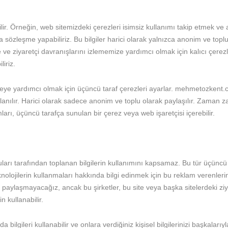
lir. Örneğin, web sitemizdeki çerezleri isimsiz kullanımı takip etmek ve
rla sözleşme yapabiliriz. Bu bilgiler harici olarak yalnızca anonim ve toplu
ve ziyaretçi davranışlarını izlememize yardımcı olmak için kalıcı çerezle
iriz.
tirmeye yardımcı olmak için üçüncü taraf çerezleri ayarlar. mehmetozkent
nılır. Harici olarak sadece anonim ve toplu olarak paylaşılır. Zaman 
ları, üçüncü tarafça sunulan bir çerez veya web işaretçisi içerebilir.
uları tarafından toplanan bilgilerin kullanımını kapsamaz. Bu tür üçüncü 
lojilerin kullanmaları hakkında bilgi edinmek için bu reklam verenlerin v
rle paylaşmayacağız, ancak bu şirketler, bu site veya başka sitelerdeki ziya
 kullanabilir.
bilgileri kullanabilir ve onlara verdiğiniz kişisel bilgilerinizi başkalarıyl