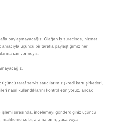
ü tarafla paylaşmayacağız. Olağan iş sürecinde, hizmet
nmak amacıyla üçüncü bir tarafla paylaştığımız her
larına izin vermeyiz.
nlamayacağız.
çüncü taraf servis satıcılarımız (kredi kartı şirketleri,
ileri nasıl kullandıklarını kontrol etmiyoruz, ancak
 işlemi sırasında, incelemeyi gönderdiğiniz üçüncü
 emri, mahkeme celbi, arama emri, yasa veya