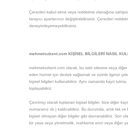
Çerezleri kabul etme veya reddetme olanağına sahipsini
tarayıcı ayarlarınızı değiştirebilirsiniz. Çerezleri redde
deneyimleyemeyebilirsiniz.
mehmetozkent.com KİŞİSEL BİLGİLERİ NASIL KU
mehmetozkent.com olarak, bu web sitesine veya diğer ü
eden hizmet için destek sağlamak ve sizinle ilginizi çeke
kişisel bilgileri kullanabiliriz. Aynı zamanda kayıt tutma,
toplayabiliriz.
Çevrimiçi olarak toplanan kişisel bilgiler, bize diğer kayn
numaranız vb.) kaldırabiliriz. Bu durumda, artık tek ve b
kişisel olmayan diğer bilgiler gibi davranabiliriz. Son ol
bir yasa veya yönetmelik, mahkeme emri veya diğer yasa