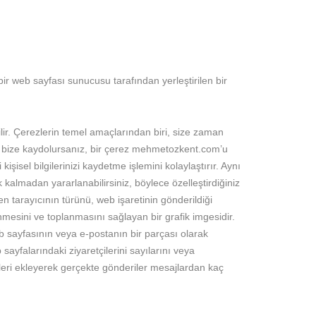
ze bir web sayfası sunucusu tarafından yerleştirilen bir
lir. Çerezlerin temel amaçlarından biri, size zaman
, bize kaydolursanız, bir çerez mehmetozkent.com’u
 kişisel bilgilerinizi kaydetme işlemini kolaylaştırır. Aynı
almadan yararlanabilirsiniz, böylece özelleştirdiğiniz
eden tarayıcının türünü, web işaretinin gönderildiği
enmesini ve toplanmasını sağlayan bir grafik imgesidir.
b sayfasının veya e-postanın bir parçası olarak
sayfalarındaki ziyaretçilerini sayılarını veya
etleri ekleyerek gerçekte gönderiler mesajlardan kaç