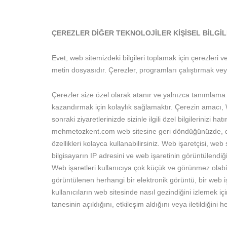
ÇEREZLER DİĞER TEKNOLOJİLER KİŞİSEL BİLGİL
Evet, web sitemizdeki bilgileri toplamak için çerezleri ve 
metin dosyasıdır. Çerezler, programları çalıştırmak veya
Çerezler size özel olarak atanır ve yalnızca tanımlama 
kazandırmak için kolaylık sağlamaktır. Çerezin amacı
sonraki ziyaretlerinizde sizinle ilgili özel bilgilerinizi h
mehmetozkent.com web sitesine geri döndüğünüzde, daha 
özellikleri kolayca kullanabilirsiniz. Web işaretçisi, web
bilgisayarın IP adresini ve web işaretinin görüntülendiğ
Web işaretleri kullanıcıya çok küçük ve görünmez olabi
görüntülenen herhangi bir elektronik görüntü, bir web işa
kullanıcıların web sitesinde nasıl gezindiğini izlemek i
tanesinin açıldığını, etkileşim aldığını veya iletildiğini h