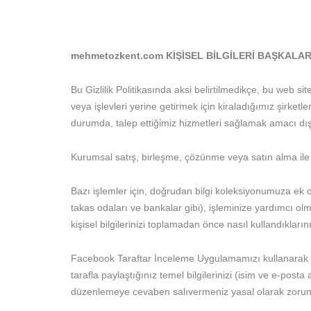
mehmetozkent.com KİŞİSEL BİLGİLERİ BAŞKALA
Bu Gizlilik Politikasında aksi belirtilmedikçe, bu web si
veya işlevleri yerine getirmek için kiraladığımız şirketle
durumda, talep ettiğimiz hizmetleri sağlamak amacı dışın
Kurumsal satış, birleşme, çözünme veya satın alma ile b
Bazı işlemler için, doğrudan bilgi koleksiyonumuza ek ola
takas odaları ve bankalar gibi), işleminize yardımcı olmak
kişisel bilgilerinizi toplamadan önce nasıl kullandıkların
Facebook Taraftar İnceleme Uygulamamızı kullanarak bir
tarafla paylaştığınız temel bilgilerinizi (isim ve e-post
düzenlemeye cevaben salıvermeniz yasal olarak zorunlu