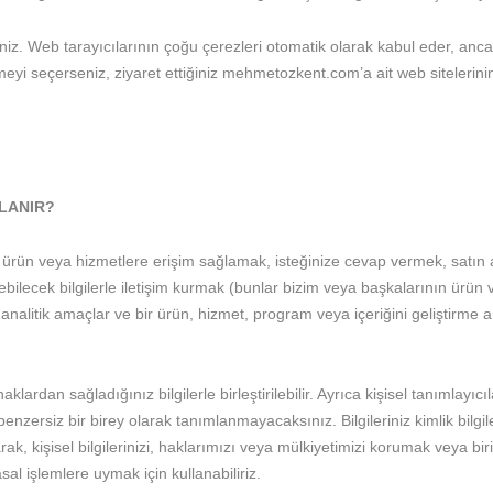
z. Web tarayıcılarının çoğu çerezleri otomatik olarak kabul eder, ancak
tmeyi seçerseniz, ziyaret ettiğiniz mehmetozkent.com’a ait web sitelerinin 
LLANIR?
rün veya hizmetlere erişim sağlamak, isteğinize cevap vermek, satın al
bilecek bilgilerle iletişim kurmak (bunlar bizim veya başkalarının ürün ve h
 analitik amaçlar ve bir ürün, hizmet, program veya içeriğini geliştirme amaç
aklardan sağladığınız bilgilerle birleştirilebilir. Ayrıca kişisel tanımlayı
enzersiz bir birey olarak tanımlanmayacaksınız. Bilgileriniz kimlik bilgil
arak, kişisel bilgilerinizi, haklarımızı veya mülkiyetimizi korumak veya bi
l işlemlere uymak için kullanabiliriz.