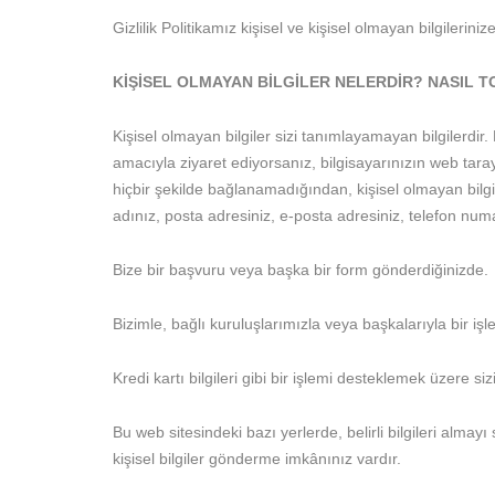
Gizlilik Politikamız kişisel ve kişisel olmayan bilgileriniz
KİŞİSEL OLMAYAN BİLGİLER NELERDİR? NASIL T
Kişisel olmayan bilgiler sizi tanımlayamayan bilgilerdir
amacıyla ziyaret ediyorsanız, bilgisayarınızın web tarayı
hiçbir şekilde bağlanamadığından, kişisel olmayan bilgiler
adınız, posta adresiniz, e-posta adresiniz, telefon numara
Bize bir başvuru veya başka bir form gönderdiğinizde.
Bizimle, bağlı kuruluşlarımızla veya başkalarıyla bir iş
Kredi kartı bilgileri gibi bir işlemi desteklemek üzere sizi
Bu web sitesindeki bazı yerlerde, belirli bilgileri alma
kişisel bilgiler gönderme imkânınız vardır.