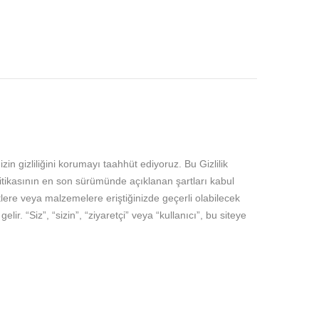
izin gizliliğini korumayı taahhüt ediyoruz. Bu Gizlilik
olitikasının en son sürümünde açıklanan şartları kabul
zmetlere veya malzemelere eriştiğinizde geçerli olabilecek
r. “Siz”, “sizin”, “ziyaretçi” veya “kullanıcı”, bu siteye