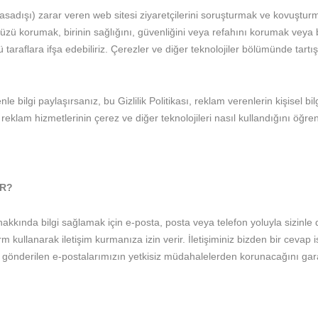
yasadışı) zarar veren web sitesi ziyaretçilerini soruşturmak ve kovuşturm
lkümüzü korumak, birinin sağlığını, güvenliğini veya refahını korumak ve
araflara ifşa edebiliriz. Çerezler ve diğer teknolojiler bölümünde tartı
 bilgi paylaşırsanız, bu Gizlilik Politikası, reklam verenlerin kişisel bi
m hizmetlerinin çerez ve diğer teknolojileri nasıl kullandığını öğrenmek
IR?
hakkında bilgi sağlamak için e-posta, posta veya telefon yoluyla sizinle d
orm kullanarak iletişim kurmanıza izin verir. İletişiminiz bizden bir cevap i
 Size gönderilen e-postalarımızın yetkisiz müdahalelerden korunacağını ga