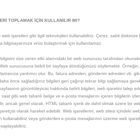
ERİ TOPLAMAK İÇİN KULLANILIR MI?
web işaretleri gibi ilgili teknolojileri kullanabiliriz. Çerez, sabit diskini
 bilgisayarınıza virüs bulaştırmak için kullanılamaz.
bilgisini size veren etki alanındaki bir web sunucusu tarafından okunabi
, Web sunucusuna belirli bir sayfaya döndüğünüzü söylemektir. Örneğin
atırlamanıza yardımcı olur. Bu, fatura adresleri, gönderim adresleri vb. gibi
önce sağladığınız bilgileri geri çağırıp tekrar bilgi sağlamaya gerek k
 sayfasının görüntüleyicisi hakkında belirli bilgileri, web işaretini talep 
i saat gibi web tabanlı belge ve e-posta mesajlarını içeren bilgilerin izl
lir, ancak genel olarak, HTML tabanlı içerik de dahil olmak üzere bir we
retçisi olarak hareket edebilir. Web işaretlerini, web sitesi içindeki web 
çin kullanabiliriz veya gönderilen e-posta mesajlarının üzerine web işar
esaplayabiliriz.