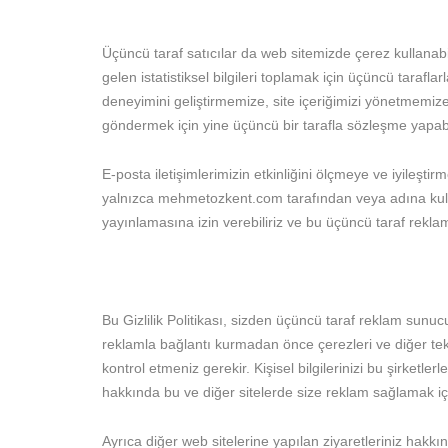
Üçüncü taraf satıcılar da web sitemizde çerez kullanabi
gelen istatistiksel bilgileri toplamak için üçüncü tarafla
deneyimini geliştirmemize, site içeriğimizi yönetmemize 
göndermek için yine üçüncü bir tarafla sözleşme yapabil
E-posta iletişimlerimizin etkinliğini ölçmeye ve iyileş
yalnızca mehmetozkent.com tarafından veya adına kulla
yayınlamasına izin verebiliriz ve bu üçüncü taraf reklam
Bu Gizlilik Politikası, sizden üçüncü taraf reklam sunuc
reklamla bağlantı kurmadan önce çerezleri ve diğer tekno
kontrol etmeniz gerekir. Kişisel bilgilerinizi bu şirketle
hakkında bu ve diğer sitelerde size reklam sağlamak için
Ayrıca diğer web sitelerine yapılan ziyaretleriniz hakkında 