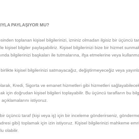
RIYLA PAYLAŞIYOR MU?
tesinden toplanan kişisel bilgilerinizi, izniniz olmadan ilgisiz bir üçünc
rle kişisel bilgiler paylaşabiliriz. Kişisel bilgilerinizi bize bir hizmet su
da bilgilerinizi başkaları ile tutmalarına, ifşa etmelerine veya kullanma
irlikte kişisel bilgilerinizi satmayacağız, değiştirmeyeceğiz veya yayı
rak, Kredi, Sigorta ve emanet hizmetleri gibi hizmetleri sağlayabilecek ü
 için doğrudan kişisel bilgileri toplayabilir. Bu üçüncü tarafların bu bilg
ı açıklamalarını istiyoruz.
 üçüncü taraf (kişi veya iş) için bir inceleme gönderirseniz, gönderme
a adresi gibi) toplamak için izin istiyoruz. Kişisel bilgilerinizi mahkeme
 olabilir.