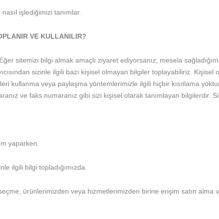
e nasıl işlediğimizi tanımlar.
OPLANIR VE KULLANILIR?
. Eğer sitemizi bilgi almak amaçlı ziyaret ediyorsanız, mesela sağladığım
cısından sizinle ilgili bazı kişisel olmayan bilgiler toplayabiliriz. Kişis
i kullanma veya paylaşma yöntemlerimizle ilgili hiçbir kısıtlama yoktur. Ki
nız ve faks numaranız gibi sizi kişisel olarak tanımlayan bilgilerdir. Sizden
lem yaparken.
nle ilgili bilgi topladığımızda.
yı seçme, ürünlerimizden veya hizmetlerimizden birine erişim satın alma v