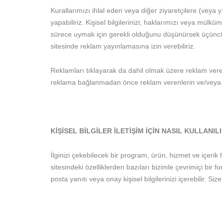
Kurallarımızı ihlal eden veya diğer ziyaretçilere (veya 
yapabiliriz. Kişisel bilgilerinizi; haklarımızı veya mü
sürece uymak için gerekli olduğunu düşünürsek üçüncü t
sitesinde reklam yayınlamasına izin verebiliriz.
Reklamları tıklayarak da dahil olmak üzere reklam verenle
reklama bağlanmadan önce reklam verenlerin ve/veya rekla
KİŞİSEL BİLGİLER İLETİŞİM İÇİN NASIL KULLANIL
İlginizi çekebilecek bir program, ürün, hizmet ve içerik 
sitesindeki özelliklerden bazıları bizimle çevrimiçi bir f
posta yanıtı veya onay kişisel bilgilerinizi içerebilir.