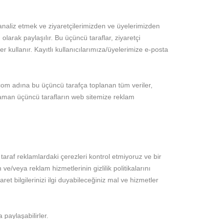
 analiz etmek ve ziyaretçilerimizden ve üyelerimizden
 olarak paylaşılır. Bu üçüncü taraflar, ziyaretçi
r kullanır. Kayıtlı kullanıcılarımıza/üyelerimize e-posta
.com adına bu üçüncü tarafça toplanan tüm veriler,
zaman üçüncü tarafların web sitemize reklam
taraf reklamlardaki çerezleri kontrol etmiyoruz ve bir
e/veya reklam hizmetlerinin gizlilik politikalarını
ret bilgilerinizi ilgi duyabileceğiniz mal ve hizmetler
a paylaşabilirler.